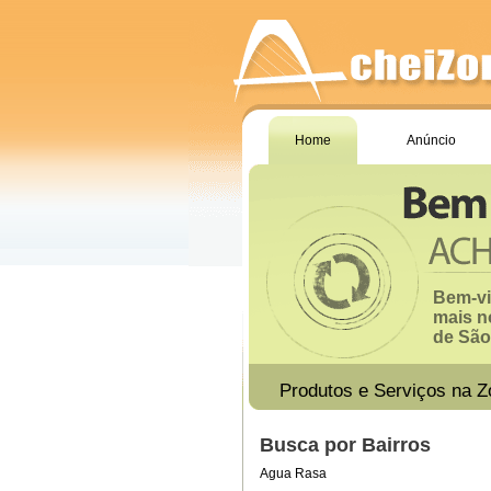
Home
Anúncio
Bem-vi
mais n
de São 
Produtos e Serviços na Z
Busca por Bairros
Agua Rasa