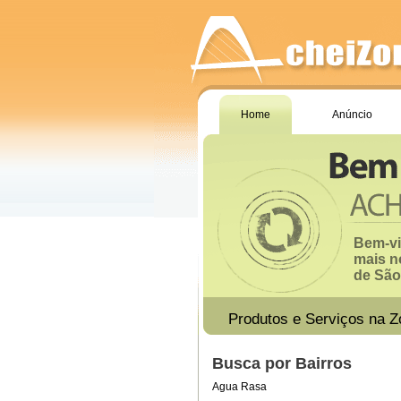
Home
Anúncio
Bem-vi
mais n
de São 
Produtos e Serviços na Z
Busca por Bairros
Agua Rasa