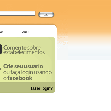
co
Login
fazer
login?